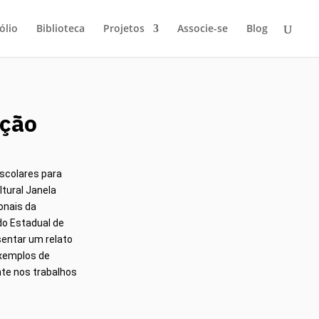
ólio
Biblioteca
Projetos
Associe-se
Blog
ação
scolares para
tural Janela
onais da
do Estadual de
sentar um relato
exemplos de
nte nos trabalhos