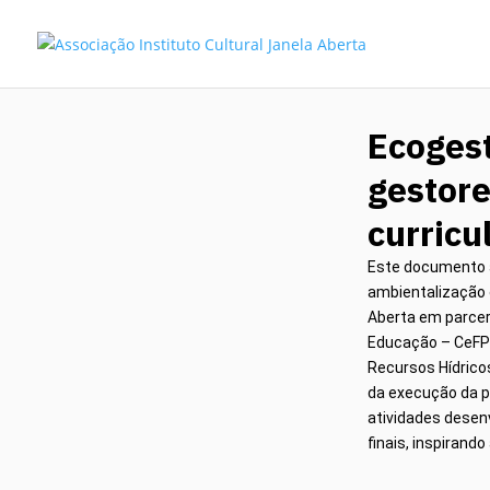
Ecoges
gestore
curricu
Este documento a
ambientalização c
Aberta em parcer
Educação – CeFPE
Recursos Hídrico
da execução da p
atividades desenv
finais, inspiran